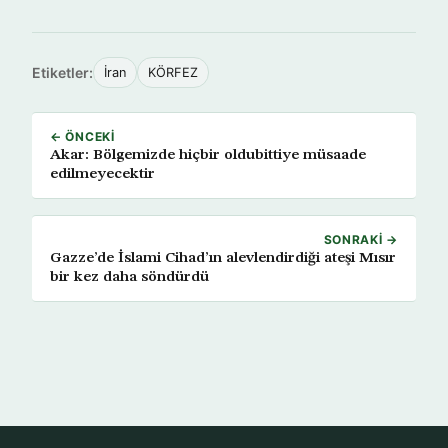
Etiketler:
İran
KÖRFEZ
← ÖNCEKI
Akar: Bölgemizde hiçbir oldubittiye müsaade
edilmeyecektir
SONRAKI →
Gazze’de İslami Cihad’ın alevlendirdiği ateşi Mısır
bir kez daha söndürdü