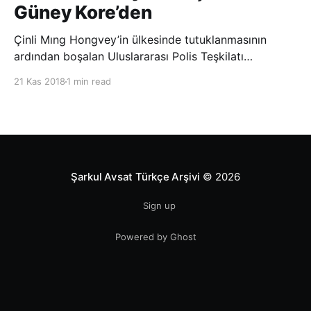
Güney Kore’den
Çinli Mıng Hongvey’in ülkesinde tutuklanmasının
ardından boşalan Uluslararası Polis Teşkilatı
(INTERPOL) Başkanlığına Güney Koreli Kim Jong Yang
21 Kas 2018
1 min read
seçildi. INTERPOL Genel Kurulu’nun Dubai’deki
toplantısında yapılan seçimde, oyların 3’te 2’sini
kazanan Kim, teşkilatın yeni
Şarkul Avsat Türkçe Arşivi
© 2026
Sign up
Powered by Ghost