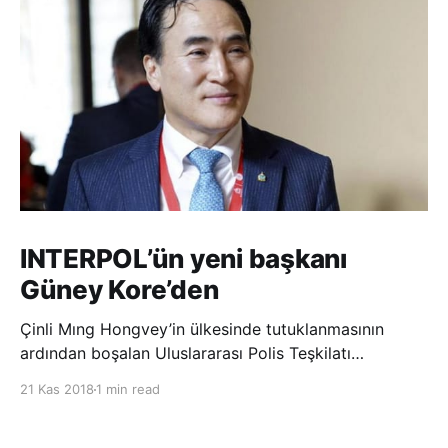
INTERPOL’ün yeni başkanı
Güney Kore’den
Çinli Mıng Hongvey’in ülkesinde tutuklanmasının
ardından boşalan Uluslararası Polis Teşkilatı
(INTERPOL) Başkanlığına Güney Koreli Kim Jong Yang
21 Kas 2018
1 min read
seçildi. INTERPOL Genel Kurulu’nun Dubai’deki
toplantısında yapılan seçimde, oyların 3’te 2’sini