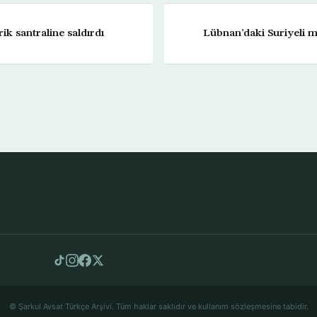
ik santraline saldırdı
Lübnan’daki Suriyeli mü
© Şarkul Avsat Türkçe Arşivi. Tüm haklar saklıdır ve kullanım sözleşmesine tabidir.