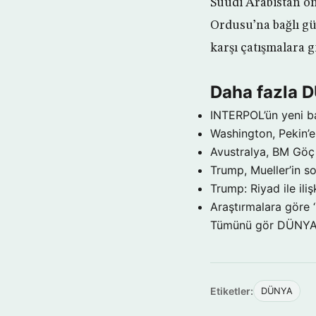
Suudi Arabistan ö
Ordusu’na bağlı gü
karşı çatışmalara gi
Daha fazla 
INTERPOL’ün yeni b
Washington, Pekin’e 
Avustralya, BM Göç 
Trump, Mueller’in so
Trump: Riyad ile il
Araştırmalara göre 
Tümünü gör DÜNY
Etiketler:
DÜNYA