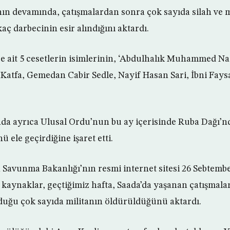
ın devamında, çatışmalardan sonra çok sayıda silah ve
kaç darbecinin esir alındığını aktardı.
re ait 5 cesetlerin isimlerinin, ‘Abdulhalık Muhammed Nas
atfa, Gemedan Cabir Sedle, Nayif Hasan Sari, İbni Fays
da ayrıca Ulusal Ordu’nun bu ay içerisinde Ruba Dağı’n
 ele geçirdiğine işaret etti.
avunma Bakanlığı’nın resmi internet sitesi 26 Sebtember
 kaynaklar, geçtiğimiz hafta, Saada’da yaşanan çatışmala
duğu çok sayıda militanın öldürüldüğünü aktardı.