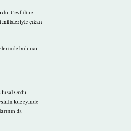
du, Cevf iline
i milisleriyle çıkan
gelerinde bulunan
“Ulusal Ordu
lçesinin kuzeyinde
larının da