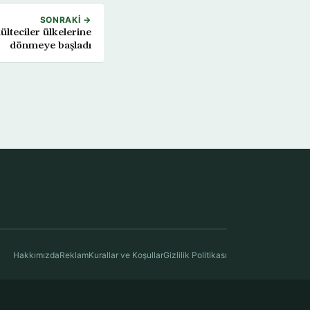
SONRAKI →
lteciler ülkelerine
dönmeye başladı
Hakkımızda
Reklam
Kurallar ve Koşullar
Gizlilik Politikası