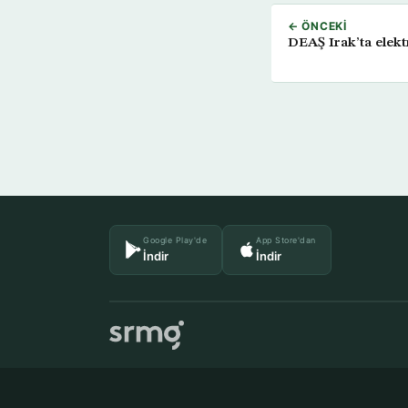
← ÖNCEKI
DEAŞ Irak’ta elektr
Google Play'de
App Store'dan
İndir
İndir