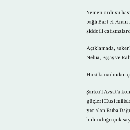
Yemen ordusu basın
bağlı Bart el-Anan 
şiddetli çatışmalar
Açıklamada, askerl
Nebia, Eşşaş ve Rah 
Husi kanadından ça
Şarku’l Avsat’a ko
güçleri Husi milisl
yer alan Ruba Dağı
bulunduğu çok sayıd