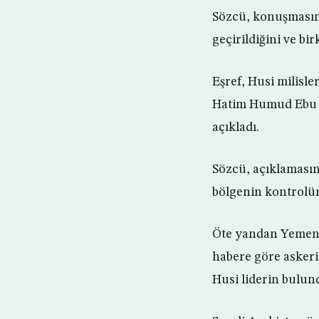
Sözcü, konuşmasın
geçirildiğini ve bir
Eşref, Husi milisle
Hatim Humud Ebu K
açıkladı.
Sözcü, açıklamasın
bölgenin kontrolünü
Öte yandan Yemen S
habere göre askeri
Husi liderin bulun