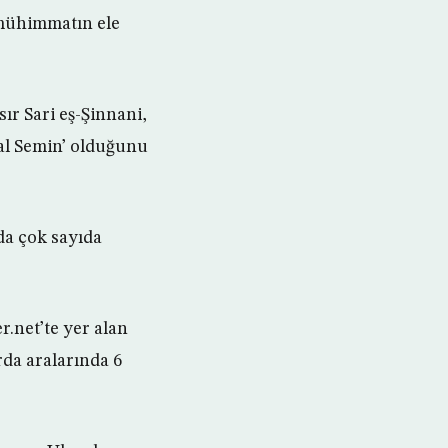
 mühimmatın ele
ır Sari eş-Şinnani,
al Semin’ olduğunu
da çok sayıda
.net’te yer alan
rda aralarında 6