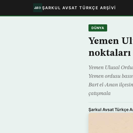
ŞARKUL AVSAT TÜRKÇE ARŞIVI
DÜNYA
Yemen Ulu
noktaları 
Yemen Ulusal Ordusu,
Yemen ordusu basın 
Bart el-Anan ilçesin
çatışmala
Şarkul Avsat Türkçe A