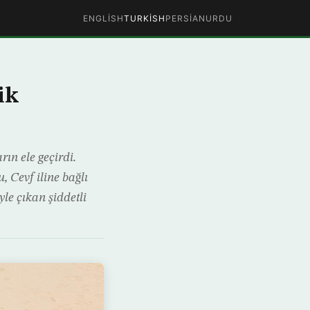
ENGLISH
TURKISH
PERSIAN
URDU
ik
ın ele geçirdi.
 Cevf iline bağlı
yle çıkan şiddetli