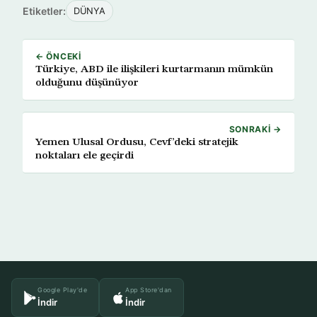
Etiketler:
DÜNYA
← ÖNCEKI
Türkiye, ABD ile ilişkileri kurtarmanın mümkün
olduğunu düşünüyor
SONRAKI →
Yemen Ulusal Ordusu, Cevf’deki stratejik
noktaları ele geçirdi
Google Play'de
App Store'dan
İndir
İndir