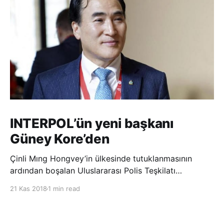
INTERPOL’ün yeni başkanı
Güney Kore’den
Çinli Mıng Hongvey’in ülkesinde tutuklanmasının
ardından boşalan Uluslararası Polis Teşkilatı
(INTERPOL) Başkanlığına Güney Koreli Kim Jong Yang
21 Kas 2018
1 min read
seçildi. INTERPOL Genel Kurulu’nun Dubai’deki
toplantısında yapılan seçimde, oyların 3’te 2’sini
kazanan Kim, teşkilatın yeni