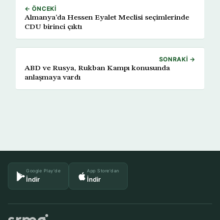
← ÖNCEKI
Almanya’da Hessen Eyalet Meclisi seçimlerinde
CDU birinci çıktı
SONRAKI →
ABD ve Rusya, Rukban Kampı konusunda
anlaşmaya vardı
Google Play'de
App Store'dan
İndir
İndir