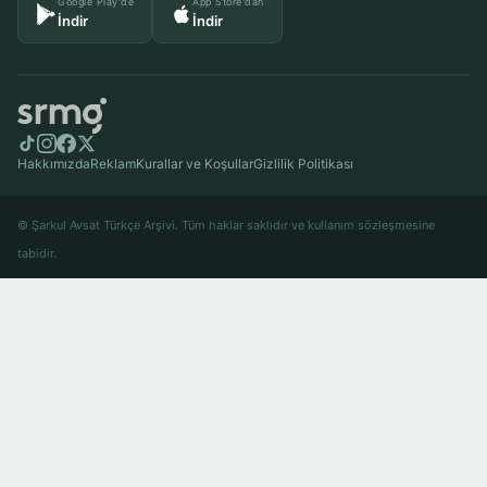
Google Play'de
App Store'dan
İndir
İndir
Hakkımızda
Reklam
Kurallar ve Koşullar
Gizlilik Politikası
© Şarkul Avsat Türkçe Arşivi. Tüm haklar saklıdır ve kullanım sözleşmesine
tabidir.