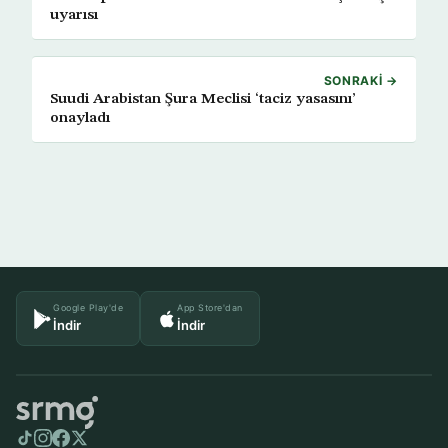
uyarısı
SONRAKI →
Suudi Arabistan Şura Meclisi ‘taciz yasasını’
onayladı
Google Play'de
App Store'dan
İndir
İndir