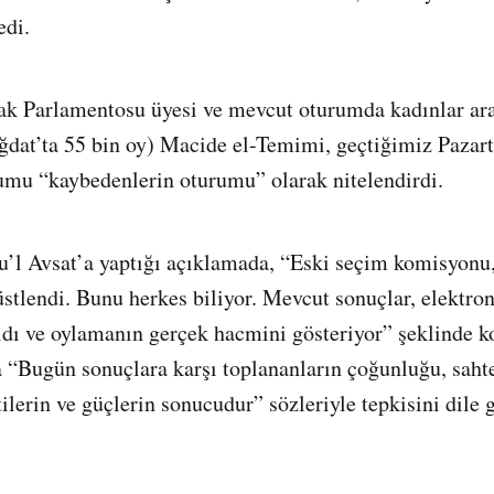
di.
rak Parlamentosu üyesi ve mevcut oturumda kadınlar ar
dat’ta 55 bin oy) Macide el-Temimi, geçtiğimiz Pazar
umu “kaybedenlerin oturumu” olarak nitelendirdi.
u’l Avsat’a yaptığı açıklamada, “Eski seçim komisyon
stlendi. Bunu herkes biliyor. Mevcut sonuçlar, elektro
ıldı ve oylamanın gerçek hacmini gösteriyor” şeklinde 
 “Bugün sonuçlara karşı toplananların çoğunluğu, saht
ilerin ve güçlerin sonucudur” sözleriyle tepkisini dile g