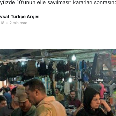
 yüzde 10’unun elle sayılması” kararları sonrasın
vsat Türkçe Arşivi
018
•
2 min read