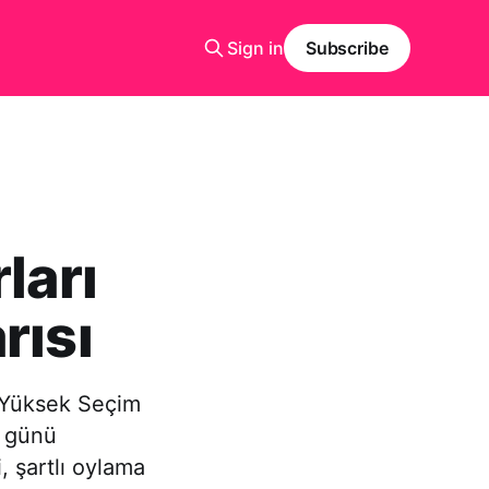
Sign in
Subscribe
ları
rısı
z Yüksek Seçim
i günü
, şartlı oylama