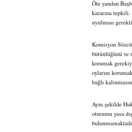
Öte yandan Başb
kararına tepkili.
uyulması gerekti
Komisyon Sözcüs
bütünlüğünü ve m
korumak gerekiy
oylarını korumak
bağlı kalınmasın
Aynı şekilde Hu
oturumu yasa dı
bulunmamaktadır