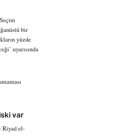
 Seçim
ğanüstü bir
ıkların yüzde
ceği’ uyarısında
ulamaması
iski var
 Riyad el-