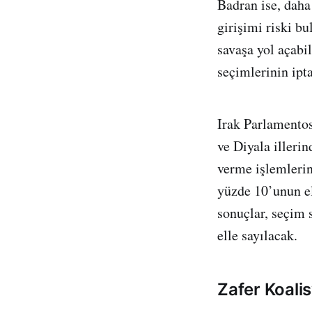
Badran ise, daha
girişimi riski b
savaşa yol açabi
seçimlerinin ipta
Irak Parlamentos
ve Diyala illeri
verme işlemlerin
yüzde 10’unun el
sonuçlar, seçim 
elle sayılacak.
Zafer Koali