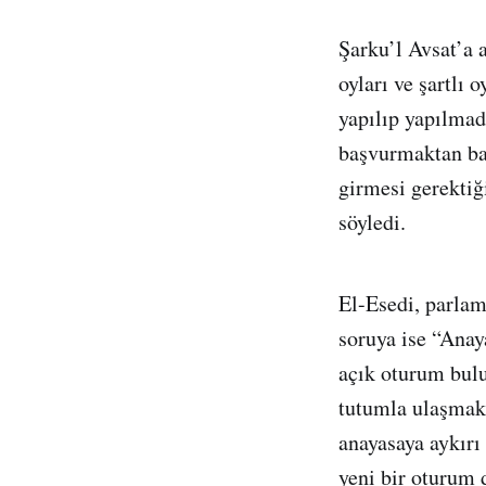
Şarku’l Avsat’a 
oyları ve şartlı 
yapılıp yapılmad
başvurmaktan baş
girmesi gerektiğ
söyledi.
El-Esedi, parlam
soruya ise “Anay
açık oturum bul
tutumla ulaşmak 
anayasaya aykırı 
yeni bir oturum 