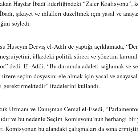
akan Haydar İbadi liderliğindeki “Zafer Koalisyonu”,
 İbadi, şikayet ve ihlalleri düzeltmek için yasal ve anay
ğini söyledi.
ü Hüseyin Derviş el-Adili de yaptığı açıklamada, “De
eşruiyetini, ülkedeki politik süreci ve yönetim kurumla
or” dedi. El-Adili, “Bu durumda adaleti sağlamak ve s
 üzere seçim dosyasını ele almak için yasal ve anayasal
ı gerektirmektedir” ifadelerini kullandı.
kuk Uzmanı ve Danışman Cemal el-Esedi, “Parlamento
şıdır ve bu nedenle Seçim Komisyonu’nun herhangi bi
. Komisyonun bu alandaki çalışmaları da sona ermiştir