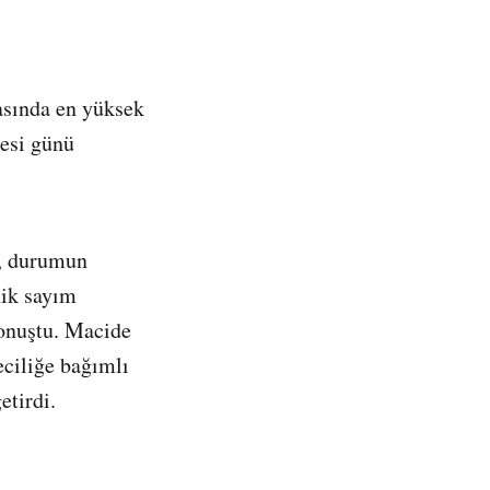
asında en yüksek
tesi günü
u, durumun
nik sayım
konuştu. Macide
eciliğe bağımlı
etirdi.