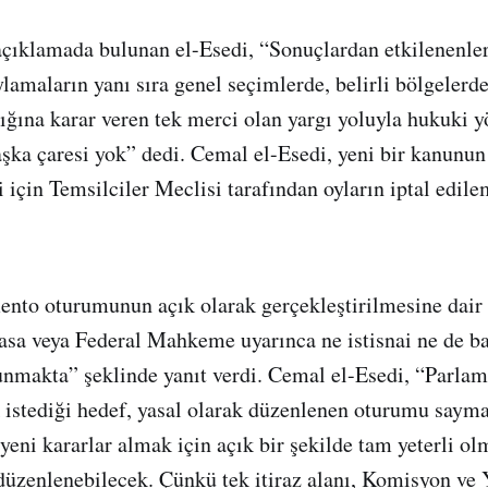
açıklamada bulunan el-Esedi, “Sonuçlardan etkilenenler
oylamaların yanı sıra genel seçimlerde, belirli bölgelerde
ığına karar veren tek merci olan yargı yoluyla hukuki 
ka çaresi yok” dedi. Cemal el-Esedi, yeni bir kanunun
i için Temsilciler Meclisi tarafından oyların iptal edil
ento oturumunun açık olarak gerçekleştirilmesine dair 
asa veya Federal Mahkeme uyarınca ne istisnai ne de ba
unmakta” şeklinde yanıt verdi. Cemal el-Esedi, “Parla
istediği hedef, yasal olarak düzenlenen oturumu sayma
yeni kararlar almak için açık bir şekilde tam yeterli ol
düzenlenebilecek. Çünkü tek itiraz alanı, Komisyon ve