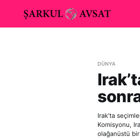
DÜNYA
Irak’
sonra
Irak’ta seçiml
Komisyonu, Ir
olağanüstü bir