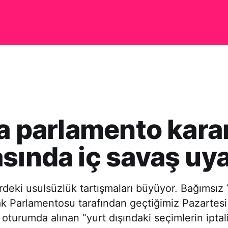
ta parlamento karar
sında iç savaş uya
erdeki usulsüzlük tartışmaları büyüyor. Bağımsı
ak Parlamentosu tarafından geçtiğimiz Pazartes
 oturumda alınan “yurt dışındaki seçimlerin iptali