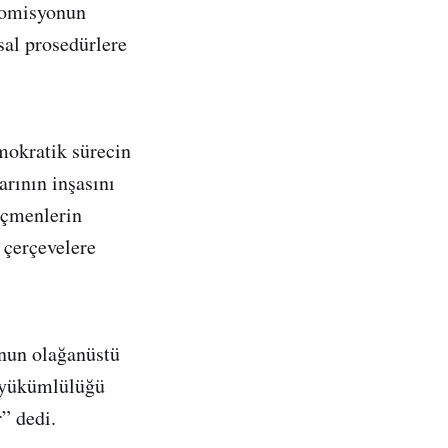
 komisyonun
asal prosedürlere
mokratik sürecin
rının inşasını
eçmenlerin
 çerçevelere
nun olağanüstü
r yükümlülüğü
” dedi.