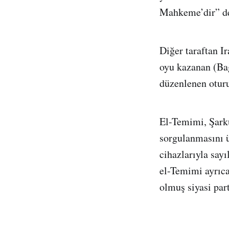
Mahkeme’dir” de
Diğer taraftan I
oyu kazanan (Bağ
düzenlenen otur
El-Temimi, Şark
sorgulanmasını ü
cihazlarıyla say
el-Temimi ayrıca
olmuş siyasi part