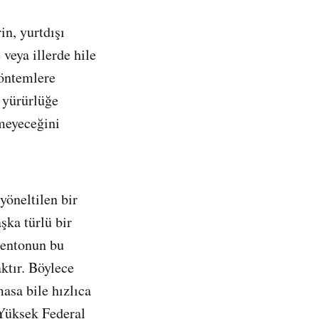
in, yurtdışı
 veya illerde hile
yöntemlere
 yürürlüğe
emeyeceğini
yöneltilen bir
şka türlü bir
mentonun bu
ktır. Böylece
masa bile hızlıca
 Yüksek Federal