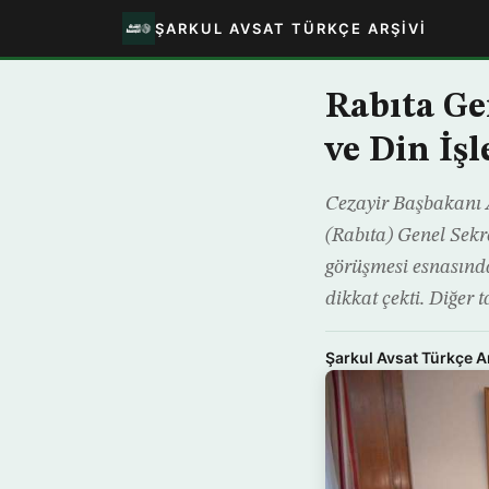
ŞARKUL AVSAT TÜRKÇE ARŞIVI
Rabıta Ge
ve Din İşl
Cezayir Başbakanı A
(Rabıta) Genel Sekr
görüşmesi esnasında
dikkat çekti. Diğer t
Şarkul Avsat Türkçe A