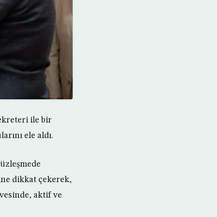
reteri ile bir
arını ele aldı.
 yüzleşmede
ine dikkat çekerek,
esinde, aktif ve