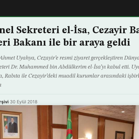
nel Sekreteri el-İsa, Cezayir 
eri Bakanı ile bir araya geldi
hmet Uyahya, Cezayir’e resmi ziyaret gerçekleştiren Dünya 
eteri Dr. Muhammed bin Abdülkerim el-İsa’yı kabul etti. Uya
, Rabıta ile Cezayir’deki muadil kurumlar arasındaki işbir
a
rşivi
·
30 Eylül 2018