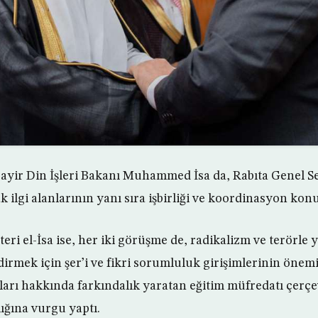
zayir Din İşleri Bakanı Muhammed İsa da, Rabıta Genel Sek
k ilgi alanlarının yanı sıra işbirliği ve koordinasyon konul
eri el-İsa ise, her iki görüşme de, radikalizm ve terörle
dirmek için şer’i ve fikri sorumluluk girişimlerinin önem
arı hakkında farkındalık yaratan eğitim müfredatı çerçev
lığına vurgu yaptı.