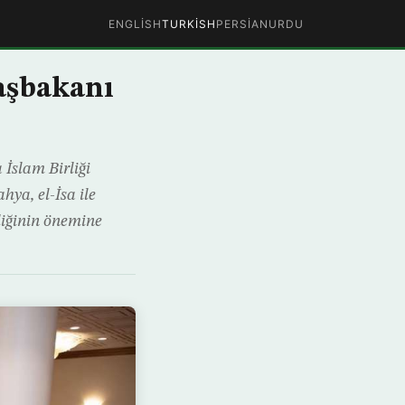
ENGLISH
TURKISH
PERSIAN
URDU
Başbakanı
İslam Birliği
hya, el-İsa ile
liğinin önemine