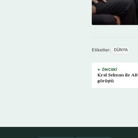
Etiketler:
DÜNYA
← ÖNCEKI
Kral Selman ile A
görüştü