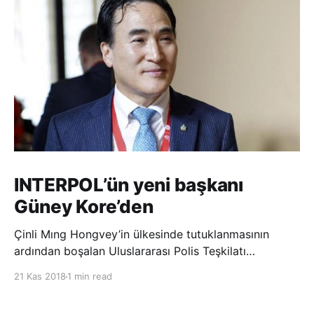
INTERPOL’ün yeni başkanı
Güney Kore’den
Çinli Mıng Hongvey’in ülkesinde tutuklanmasının
ardından boşalan Uluslararası Polis Teşkilatı
(INTERPOL) Başkanlığına Güney Koreli Kim Jong Yang
21 Kas 2018
1 min read
seçildi. INTERPOL Genel Kurulu’nun Dubai’deki
toplantısında yapılan seçimde, oyların 3’te 2’sini