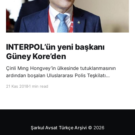
INTERPOL’ün yeni başkanı
Güney Kore’den
Çinli Mıng Hongvey’in ülkesinde tutuklanmasının
ardından boşalan Uluslararası Polis Teşkilatı
(INTERPOL) Başkanlığına Güney Koreli Kim Jong Yang
21 Kas 2018
1 min read
seçildi. INTERPOL Genel Kurulu’nun Dubai’deki
toplantısında yapılan seçimde, oyların 3’te 2’sini
kazanan Kim, teşkilatın yeni
Şarkul Avsat Türkçe Arşivi
© 2026