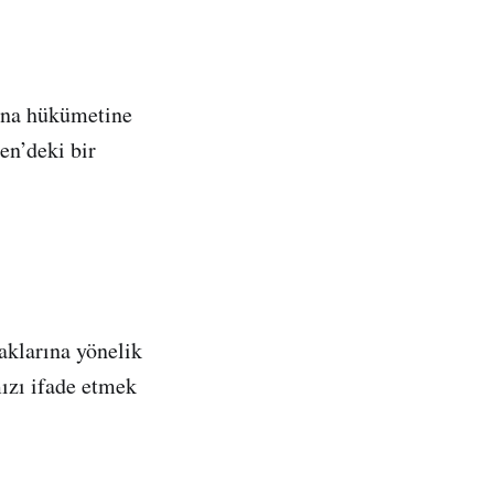
Sana hükümetine
n’deki bir
aklarına yönelik
mızı ifade etmek