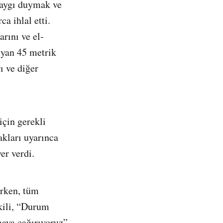
 saygı duymak ve
a ihlal etti.
rını ve el-
ıyan 45 metrik
ı ve diğer
için gerekli
akları uyarınca
er verdi.
irken, tüm
tkili, “Durum
aya çağırıyoruz”