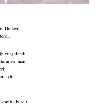
’in Hudeyde
derdi.
ığı vurgulandı.
lararası insan
eri
emriyle
r komite kurdu.