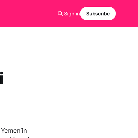
Sign in
Subscribe
i
, Yemen’in