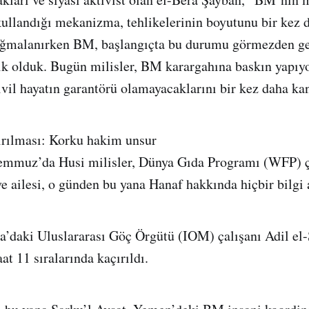
ullandığı mekanizma, tehlikelerinin boyutunu bir kez d
ağmalanırken BM, başlangıçta bu durumu görmezden ge
nık olduk. Bugün milisler, BM karargahına baskın yapıyo
vil hayatın garantörü olamayacaklarını bir kez daha kan
ırılması: Korku hakim unsur
emmuz’da Husi milisler, Dünya Gıda Programı (WFP) ç
ve ailesi, o günden bu yana Hanaf hakkında hiçbir bilgi 
a’daki Uluslararası Göç Örgütü (IOM) çalışanı Adil el-
at 11 sıralarında kaçırıldı.