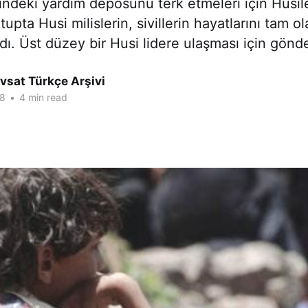
ndeki yardım deposunu terk etmeleri için Husil
pta Husi milislerin, sivillerin hayatlarını tam o
ndı. Üst düzey bir Husi lidere ulaşması için gönd
vsat Türkçe Arşivi
18
•
4 min read