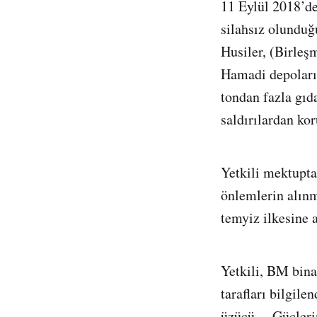
11 Eylül 2018’de
silahsız olunduğ
Husiler, (Birleşm
Hamadi depoların
tondan fazla gıda
saldırılardan ko
Yetkili mektupta,
önlemlerin alınm
temyiz ilkesine 
Yetkili, BM bina
tarafları bilgil
üzücü… Güçlerin