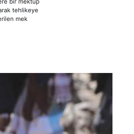
ere bir mektup
larak tehlikeye
erilen mek