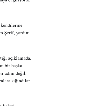
 kendilerine
am Şerif, yardım
tığı açıklamada,
un bir başka
bir adım değil.
alara sığındılar
ilisleri