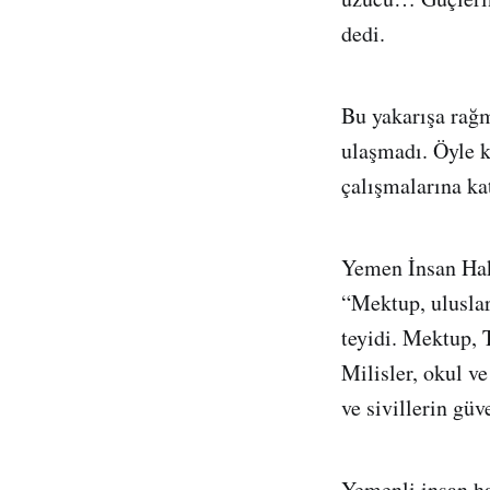
dedi.
Bu yakarışa rağm
ulaşmadı. Öyle k
çalışmalarına ka
Yemen İnsan Hak
“Mektup, uluslar
teyidi. Mektup, T
Milisler, okul ve
ve sivillerin güv
Yemenli insan ha