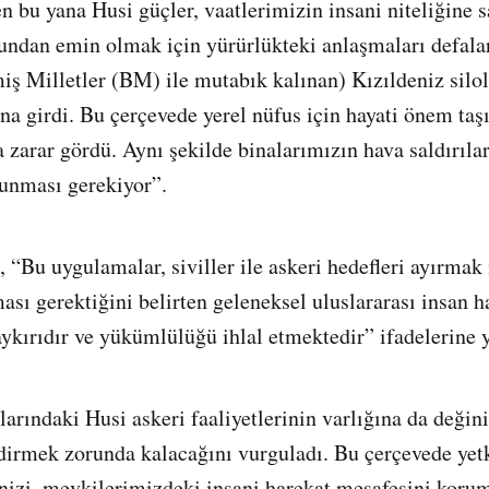
n bu yana Husi güçler, vaatlerimizin insani niteliğine
undan emin olmak için yürürlükteki anlaşmaları defalarc
iş Milletler (BM) ile mutabık kalınan) Kızıldeniz silola
a girdi. Bu çerçevede yerel nüfus için hayati önem taş
 zarar gördü. Aynı şekilde binalarımızın hava saldırılar
runması gerekiyor”.
 “Bu uygulamalar, siviller ile askeri hedefleri ayırmak 
ası gerektiğini belirten geleneksel uluslararası insan h
aykırıdır ve yükümlülüğü ihlal etmektedir” ifadelerine y
larındaki Husi askeri faaliyetlerinin varlığına da değin
endirmek zorunda kalacağını vurguladı. Bu çerçevede ye
izi, mevkilerimizdeki insani harekat mesafesini korum