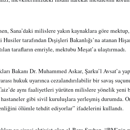
en, Sana’daki milislere yakın kaynaklara göre mektup,
i Husiler tarafından Dışişleri Bakanlığı’na atanan Hiş
tılan tarafların emriyle, mektubu Meşat’a ulaştırmadı.
ları Bakanı Dr. Muhammed Askar, Şarku’l Avsat’a yap
arası hukuk uyarınca cezalandırılabilir bir savaş suçun
aiz’de aynı faaliyetleri yürüten milislere yönelik yeni 
 hastaneler gibi sivil kuruluşlara yerleşmiş durumda. Or
enliğini ölümle tehdit ediyorlar” ifadelerini kullandı.
kları ve siyasi aktivist olan el-Bera Şayban, “BM’nin m