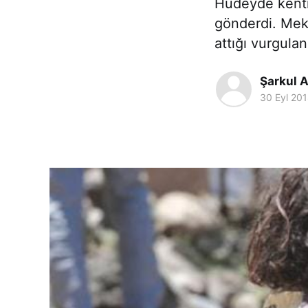
Hudeyde kenti
gönderdi. Mektu
attığı vurgula
Şarkul A
30 Eyl 20