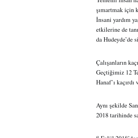
şımartmak için k
İnsani yardım y
etkilerine de ta
da Hudeyde’de si
Çalışanların kaç
Geçtiğimiz 12 T
Hanaf’ı kaçırdı 
Aynı şekilde San
2018 tarihinde sa