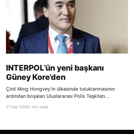
INTERPOL’ün yeni başkanı
Güney Kore’den
Çinli Mıng Hongvey’in ülkesinde tutuklanmasının
ardından boşalan Uluslararası Polis Teşkilatı
(INTERPOL) Başkanlığına Güney Koreli Kim Jong Yang
21 Kas 2018
1 min read
seçildi. INTERPOL Genel Kurulu’nun Dubai’deki
toplantısında yapılan seçimde, oyların 3’te 2’sini
kazanan Kim, teşkilatın yeni