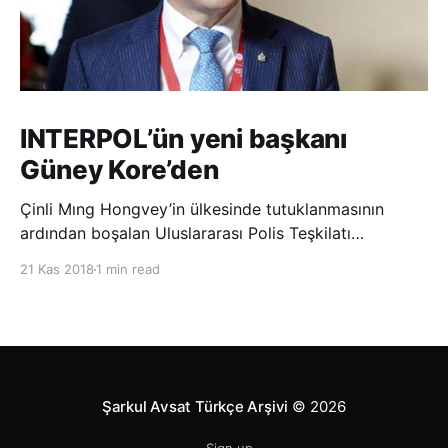
INTERPOL’ün yeni başkanı
Güney Kore’den
Çinli Mıng Hongvey’in ülkesinde tutuklanmasının
ardından boşalan Uluslararası Polis Teşkilatı
(INTERPOL) Başkanlığına Güney Koreli Kim Jong Yang
21 Kas 2018
1 min read
seçildi. INTERPOL Genel Kurulu’nun Dubai’deki
toplantısında yapılan seçimde, oyların 3’te 2’sini
kazanan Kim, teşkilatın yeni
Şarkul Avsat Türkçe Arşivi
© 2026