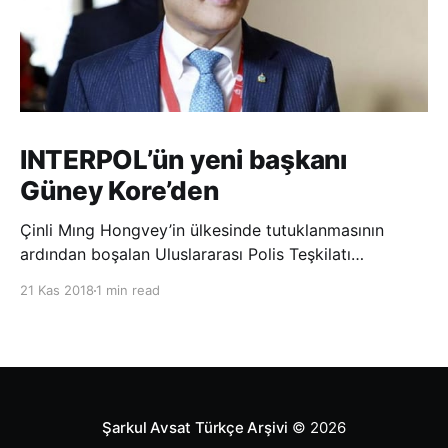
INTERPOL’ün yeni başkanı
Güney Kore’den
Çinli Mıng Hongvey’in ülkesinde tutuklanmasının
ardından boşalan Uluslararası Polis Teşkilatı
(INTERPOL) Başkanlığına Güney Koreli Kim Jong Yang
21 Kas 2018
1 min read
seçildi. INTERPOL Genel Kurulu’nun Dubai’deki
toplantısında yapılan seçimde, oyların 3’te 2’sini
kazanan Kim, teşkilatın yeni
Şarkul Avsat Türkçe Arşivi
© 2026