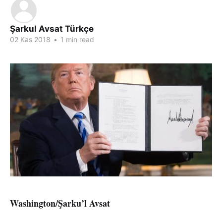
Şarkul Avsat Türkçe
02 Kas 2018
•
1 min read
Washington/Şarku’l Avsat