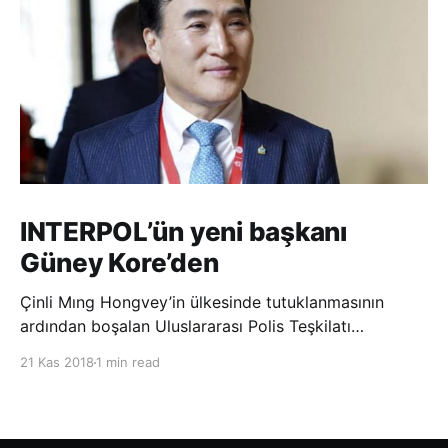
INTERPOL’ün yeni başkanı
Güney Kore’den
Çinli Mıng Hongvey’in ülkesinde tutuklanmasının
ardından boşalan Uluslararası Polis Teşkilatı
(INTERPOL) Başkanlığına Güney Koreli Kim Jong Yang
21 Kas 2018
1 min read
seçildi. INTERPOL Genel Kurulu’nun Dubai’deki
toplantısında yapılan seçimde, oyların 3’te 2’sini
kazanan Kim, teşkilatın yeni