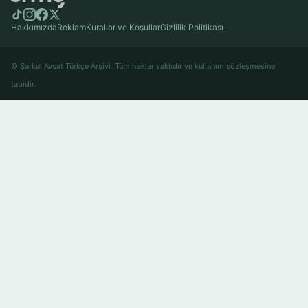
Hakkımızda
Reklam
Kurallar ve Koşullar
Gizlilik Politikası
© Şarkul Avsat Türkçe Arşivi. Tüm haklar saklıdır ve kullanım sözleşmesine
tabidir.