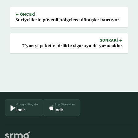
← ÖNCEKI
Suriyelilerin güvenli bölgelere dönüşleri sürüyor
SONRAKI →
Uyarıyı paketle birlikte sigaraya da yazacaklar
Google Play'de
App Store'dan
İndir
İndir