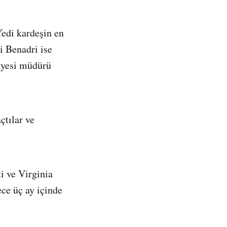
edi kardeşin en
 Benadri ise
liyesi müdürü
çtılar ve
ti ve Virginia
ece üç ay içinde