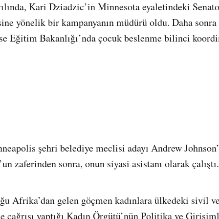
yılında, Kari Dziadzic’in Minnesota eyaletindeki Senat
sine yönelik bir kampanyanın müdürü oldu. Daha sonra
 ise Eğitim Bakanlığı’nda çocuk beslenme bilinci koordi
nneapolis şehri belediye meclisi adayı Andrew Johnso
un zaferinden sonra, onun siyasi asistanı olarak çalıştı.
ğu Afrika’dan gelen göçmen kadınlara ülkedeki sivil ve 
me çağrısı yaptığı Kadın Örgütü’nün Politika ve Girişi