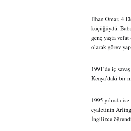
Ilhan Omar, 4 E
küçüğüydü. Baba
genç yaşta vefat
olarak görev yap
1991’de iç savaş
Kenya’daki bir m
1995 yılında ise 
eyaletinin Arlin
İngilizce öğrend