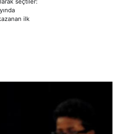
rak seçtiler:
ayında
kazanan ilk