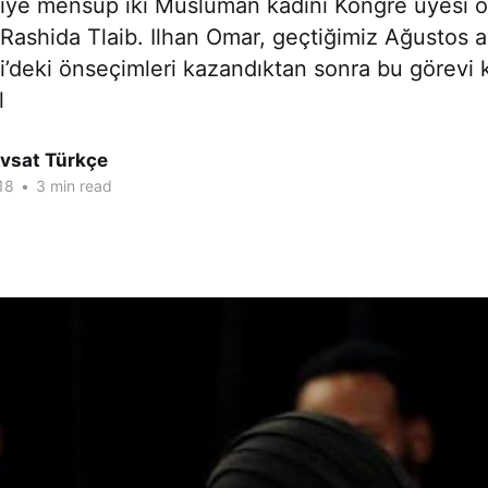
iye mensup iki Müslüman kadını Kongre üyesi ola
Rashida Tlaib. Ilhan Omar, geçtiğimiz Ağustos 
’deki önseçimleri kazandıktan sonra bu görevi 
l
Avsat Türkçe
18
•
3 min read