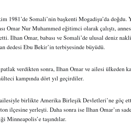
kim 1981’de Somali’nin başkenti Mogadişu’da doğdu. Y
sı Omar Nur Muhammed eğitimci olarak çalıştı, annesi
 etti. Ilhan Omar, babası ve Somali’de ulusal deniz nak
an dedesi Ebu Bekir’in terbiyesinde büyüdü.
 patlak verdikten sonra, Ilhan Omar ve ailesi ülkeden ka
ülteci kampında dört yıl geçirdiler.
ailesiyle birlikte Amerika Birleşik Devletleri’ne göç et
gton ilçesine yerleşti. Daha sonra ise Ilhan Omar’ın sad
iği Minneapolis’e taşındılar.