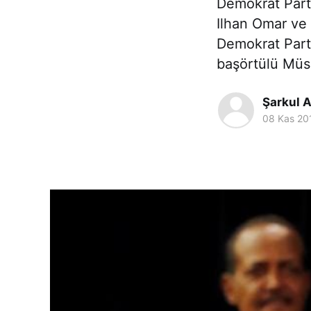
Demokrat Part
Ilhan Omar ve 
Demokrat Parti
başörtülü Müs
Şarkul 
08 Kas 20