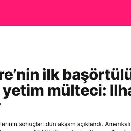
e’nin ilk başörtül
 yetim mülteci: Il
r
erinin sonuçları dün akşam açıklandı. Amerikal