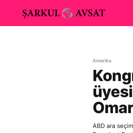
Amerika
Kongr
üyesi
Oma
ABD ara seçiml