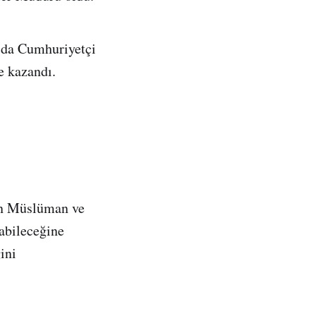
’da Cumhuriyetçi
e kazandı.
Ben Müslüman ve
labileceğine
ini