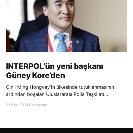
INTERPOL’ün yeni başkanı
Güney Kore’den
Çinli Mıng Hongvey’in ülkesinde tutuklanmasının
ardından boşalan Uluslararası Polis Teşkilatı
(INTERPOL) Başkanlığına Güney Koreli Kim Jong Yang
21 Kas 2018
1 min read
seçildi. INTERPOL Genel Kurulu’nun Dubai’deki
toplantısında yapılan seçimde, oyların 3’te 2’sini
kazanan Kim, teşkilatın yeni