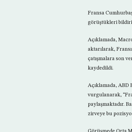
Fransa Cumhurbaşka
görüştükleri bildiri
Açıklamada, Macro
aktarılarak, Fransı
çatışmalara son ver
kaydedildi.
Açıklamada, ABD Ba
vurgulanarak, “Fran
paylaşmaktadır. B
zirveye bu pozisyon
Görüşmede Orta Men