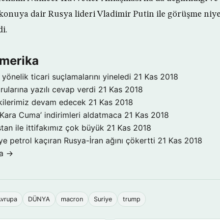
konuya dair Rusya lideri Vladimir Putin ile görüşme niyet
di.
Amerika
yönelik ticari suçlamalarını yineledi
21 Kas 2018
rularına yazılı cevap verdi
21 Kas 2018
işkilerimiz devam edecek
21 Kas 2018
‘Kara Cuma’ indirimleri aldatmaca
21 Kas 2018
tan ile ittifakımız çok büyük
21 Kas 2018
ye petrol kaçıran Rusya-İran ağını çökertti
21 Kas 2018
ka →
vrupa
DÜNYA
macron
Suriye
trump