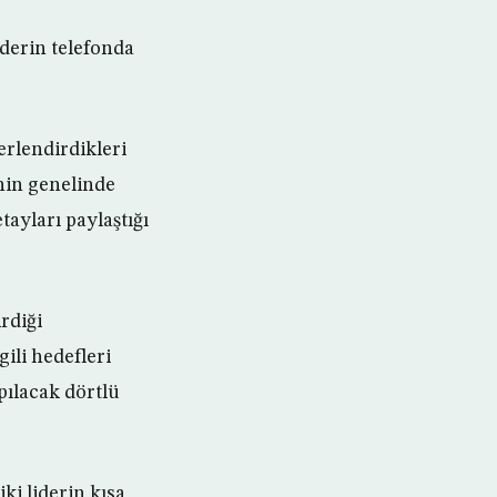
iderin telefonda
rlendirdikleri
’nin genelinde
tayları paylaştığı
rdiği
ili hedefleri
ılacak dörtlü
ki liderin kısa