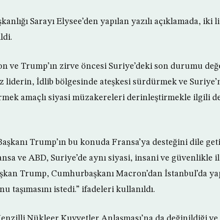
nlığı Sarayı Elysee’den yapılan yazılı açıklamada, iki l
ldi.
n ve Trump’ın zirve öncesi Suriye’deki son durumu değe
z liderin, İdlib bölgesinde ateşkesi sürdürmek ve Suriye
mek amaçlı siyasi müzakereleri derinleştirmekle ilgili de
şkanı Trump’ın bu konuda Fransa’ya desteğini dile geti
sa ve ABD, Suriye’de aynı siyasi, insani ve güvenlikle ilg
aşkan Trump, Cumhurbaşkanı Macron’dan İstanbul’da yap
u taşımasını istedi.” ifadeleri kullanıldı.
zilli Nükleer Kuvvetler Anlaşması’na da değinildiği ve i