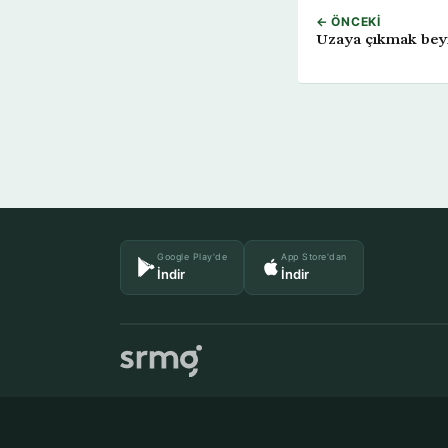
← ÖNCEKI
Uzaya çıkmak beyn
Google Play'de
App Store'dan
İndir
İndir