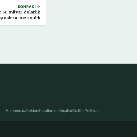
SONRAKI →
 56 milyar dolarlık
şmalara imza atıldı
Hakkımızda
Reklam
Kurallar ve Koşullar
Gizlilik Politikası