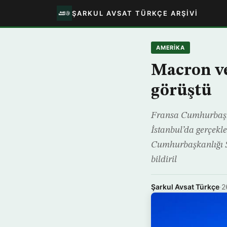
ŞARKUL AVSAT TÜRKÇE ARŞIVI
AMERIKA
Macron ve
görüştü
Fransa Cumhurbaşk
İstanbul’da gerçekleş
Cumhurbaşkanlığı Sa
bildiril
Şarkul Avsat Türkçe
·
2