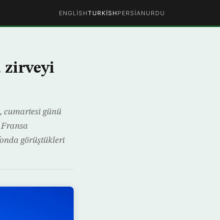
ENGLISH
TURKISH
PERSIAN
URDU
zirveyi
 cumartesi günü
i. Fransa
fonda görüştükleri